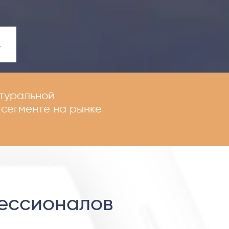
атуральной
 сегменте на рынке
фессионалов