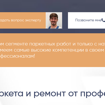
адать вопрос эксперту
Позвоните мне
ом сегменте паркетных работ и только с н
имеем самые высокие компетенции в своем
офессионалам!
ркета и ремонт от про