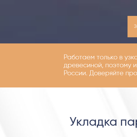
З
Работаем только в узк
древесиной, поэтому 
России. Доверяйте пр
Укладка па