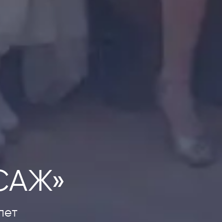
САЖ»
лет