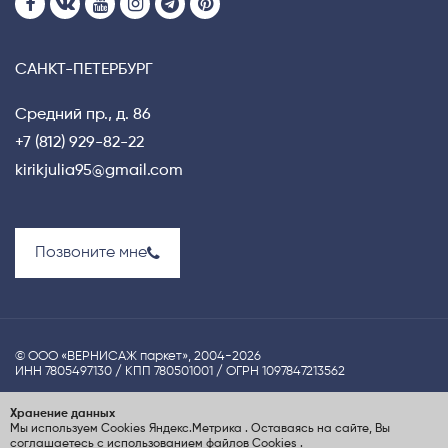
САНКТ-ПЕТЕРБУРГ
Средний пр., д. 86
+7 (812) 929-82-22
kirikjulia95@gmail.com
Позвоните мне
© ООО «ВЕРНИСАЖ паркет», 2004-2026
ИНН 7805497130 / КПП 780501001 / ОГРН 1097847213562
Политика конфиденциальности
Хранение данных
Мы используем Cookies
Яндекс.Метрика
. Оставаясь на сайте, Вы
UX-проектирование сайта Nina S.Dzhezher
соглашаетесь с использованием файлов Cookies
.