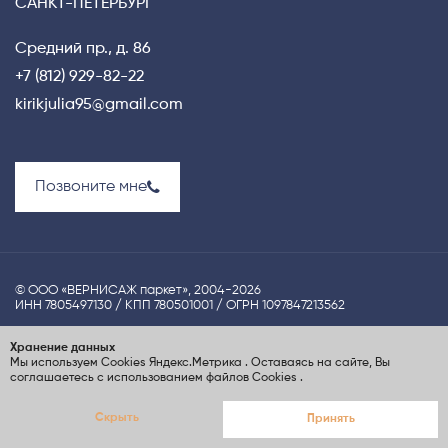
САНКТ-ПЕТЕРБУРГ
Средний пр., д. 86
+7 (812) 929-82-22
kirikjulia95@gmail.com
Позвоните мне
© ООО «ВЕРНИСАЖ паркет», 2004-2026
ИНН 7805497130 / КПП 780501001 / ОГРН 1097847213562
Политика конфиденциальности
Хранение данных
Мы используем Cookies
Яндекс.Метрика
. Оставаясь на сайте, Вы
UX-проектирование сайта Nina S.Dzhezher
соглашаетесь с использованием файлов Cookies
.
Создание сайта
ElenaGray.ru
Скрыть
Принять