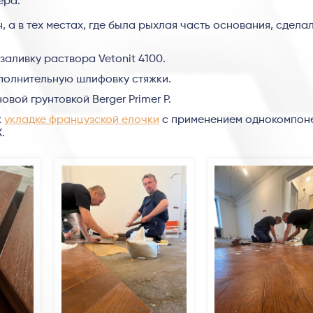
ера:
 а в тех местах, где была рыхлая часть основания, сдела
аливку раствора Vetonit 4100.
полнительную шлифовку стяжки.
вой грунтовкой Berger Primer P.
к
укладке французской елочки
с применением однокомпон
.