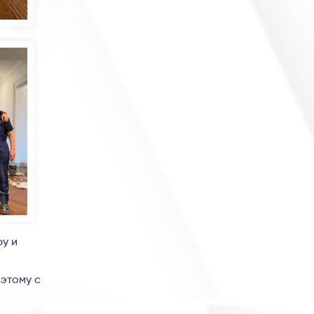
ру и
оэтому с