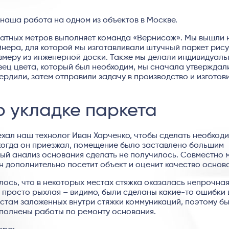
т наша работа на одном из объектов в Москве.
ратных метров выполняет команда «Вернисаж». Мы вышли 
йнера, для которой мы изготавливали штучный паркет рис
змеру из инженерной доски. Также мы делали индивидуал
ец цвета, который был необходим, мы сначала утверждали
вердили, затем отправили задачу в производство и изготов
о укладке паркета
хал наш технолог Иван Харченко, чтобы сделать необход
, когда он приезжал, помещение было заставлено большим
ный анализ основания сделать не получилось. Совместно 
н дополнительно посетит объект и оценит качество основ
ось, что в некоторых местах стяжка оказалась непрочная
а просто рыхлая – видимо, были сделаны какие-то ошибки 
стам заложенных внутри стяжки коммуникаций, поэтому б
ыполнены работы по ремонту основания.