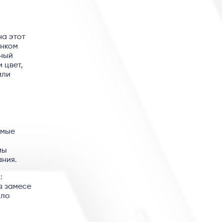
на этот
унком
ьный
 цвет,
или
имые
мы
ания.
:
в замесе
ыло