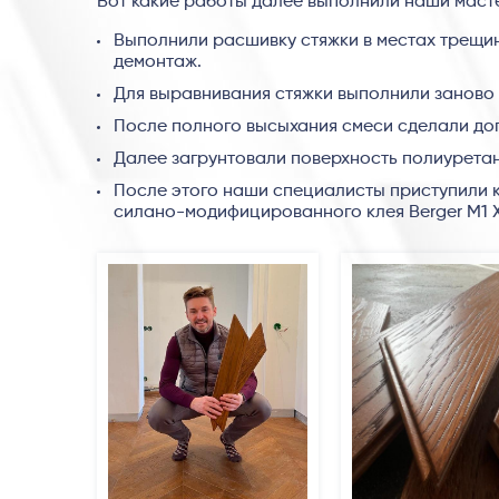
Вот какие работы далее выполнили наши маст
Выполнили расшивку стяжки в местах трещин,
демонтаж.
Для выравнивания стяжки выполнили заново з
После полного высыхания смеси сделали до
Далее загрунтовали поверхность полиуретано
После этого наши специалисты приступили 
силано-модифицированного клея Berger M1 X