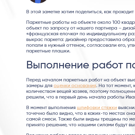
В этой заметке хотим поделиться, как проходи
Паркетные работы на объекте около 100 квад
объект по запросу от нашего партнера – диза
«французская елочка» по индивидуальному ра
выкрас паркета: дизайнер предоставила образ
попали в нужный оттенок, согласовали его, ут
паркетные плашки.
Выполнение работ п
Перед началом паркетных работ на объект вые
замеры для
оценки основания
. На тот момент
количеством вещей хозяев, поэтому полноцен
решили, что в первый день начала работы Ива
В момент выполнения
шлифовки стяжки
выяснил
точечно было видно, что в каких-то местах он
самой смеси. Также были видны трещины по ме
принято решение, что нашими силами будут в