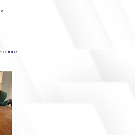
ли
ентного