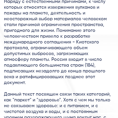
Наряду с естественными причинами, к числу
которых относятся извержения вулканов и
пожары на планете, деятельность и
неосторожный выбор материалов человеком
стали причиной ограничения пространства,
пригодного для жизни. Понимание этого
человечеством привело к разработке
международного соглашения - Киотского
протокола, ограничивающего объем
допустимых выбросов, загрязняющих
атмосферу планеты. Россия входит в число
подавляющего большинства стран (184),
подписавших незадолго до конца прошлого
века и ратифицировавших позднее этот
документ.
Данный текст посвящен связи таких категорий,
как "паркет" и "здоровье". Хотя с чем мы только
не связываем здоровье: и с питанием, и с
чистотой воздуха и воды, и с постоянным
уровнем раздражающего шума вокруг нас, с