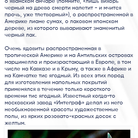
о яванском анчаре (помните, «лишь вихорь
черный на древо смерти налетит - и мчится
прочь, уже тлетворный»), о распространенной в
Америке лиане сумах, о лаковом японском
дереве, из которого вываривают знаменитый
черный лак.
Очень ядовиты распространенная в
тропической Америке и на Антильских островах
марцинелла и произрастающий в Европе, в том
числе на Кавказе и в Крыму, а также в Африке и
на Камчатке тис ягодный. Из всех этих пород
для изготовления напольных покрытий
применялся в течение только короткого
времени тис ягодный. Известный когда-то
московский завод «Интеграф» делал из него
необыкновенной красоты художественные
полы, из ярких розовато-красных досок с
желтым.