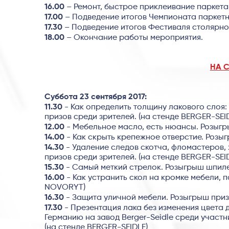
16.00
– Ремонт, быстрое приклеивание паркета
17.00
– Подведение итогов Чемпионата паркетн
17.30
– Подведение итогов Фестиваля столярног
18.00
– Окончание работы мероприятия.
НА 
Суббота 23 сентября 2017:
11.30
- Как определить толщину лакового слоя:
призов среди зрителей. (на стенде BERGER-SEI
12.00
- Мебельное масло, есть нюансы. Розыгры
14.00
- Как скрыть крепежное отверстие. Розыг
14.30
- Удаление следов скотча, фломастеров, 
призов среди зрителей. (на стенде BERGER-SEI
15.30
- Самый меткий стрелок. Розыгрыш шпиле
16.00
- Как устранить скол на кромке мебели, п
NOVORYT)
16.30
- Защита уличной мебели. Розыгрыш призо
17.30
- Презентация лака без изменения цвета 
Германию на завод Berger-Seidle среди участ
(на стенде BERGER-SEIDLE)