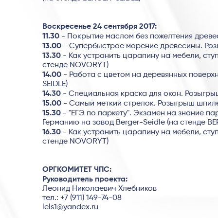
Воскресенье 24 сентября 2017:
11.30
- Покрытие маслом без пожелтения древес
13.00
- Супербыстрое морение древесины. Розы
13.30
- Как устранить царапину на мебели, ступ
стенде NOVORYT)
14.00
- Работа с цветом на деревянных поверхн
SEIDLE)
14.30
- Специальная краска для окон. Розыгрыш
15.00
- Самый меткий стрелок. Розыгрыш шпиле
15.30
- "ЕГЭ по паркету". Экзамен на знание па
Германию на завод Berger-Seidle (на стенде 
16.30
- Как устранить царапину на мебели, ступ
стенде NOVORYT)
ОРГКОМИТЕТ ЧПС:
Руководитель проекта:
Леонид Николаевич Хлебников
тел.: +7 (911) 149-74-08
lels1@yandex.ru