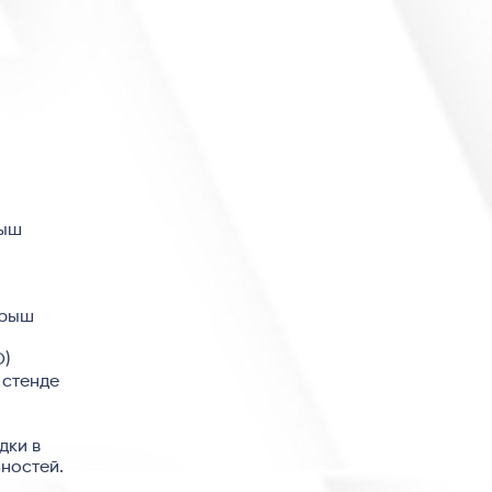
рыш
грыш
O)
 стенде
дки в
ностей.