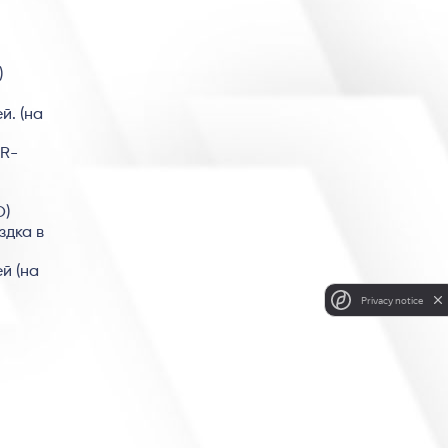
)
й. (на
ER-
O)
здка в
й (на
Privacy notice