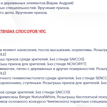
 и деревянных элементов (Кирик Андрей)
ых специальностей. Вручение призов.
о дела. Вручение призов.
СТЕНДАХ СПОСОРОВ ЧПС
 в момент нанесения, после высыхания, нормативы. Розыг
DLE)
ш призов среди зрителей. (на стенде SAICOS)
рыш призов для зрителей. (на стенде NOVORYT)
жевачек, пятен с деревянных и других поверхностей. Розы
DLE)
чного пневмопистолета среди зрителей. (на стенде SENC
одоконника, ступеньки. Розыгрыш призов для зрителей. (на
в среди зрителей. (на стенде SAICOS)
древесины Berger NaturalWhite. Розыгрыш бесплатной поез
ников основного конкурса Чемпионата паркетных специаль