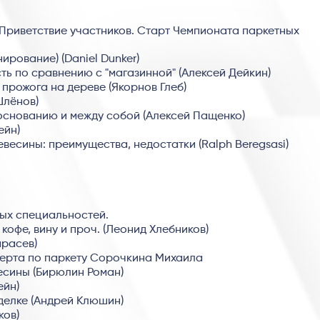
Приветствие участников. Старт Чемпионата паркетных
рование) (Daniel Dunker)
ть по сравнению с "магазинной" (Алексей Дейкин)
прожога на дереве (Якорнов Глеб)
Шлёнов)
основанию и между собой (Алексей Пащенко)
ейн)
есины: преимущества, недостатки (Ralph Beregsasi)
ых специальностей.
кофе, вину и проч. (Леонид Хлебников)
арасев)
перта по паркету Сорочкина Михаила
есины (Бирюлин Роман)
ейн)
делке (Андрей Клюшин)
ков)