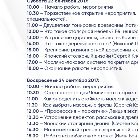
Суббота 23 сентября 2017:
10.00
– Начало работы мероприятия.
10.30
– Торжественное открытие мероприятия. 
специальностей.
11.00
– Двуцветная тонировка древесины (патини
12.00
– Что такое столярная мебель? Её ценнос
13.00
– Устранение царапины, скола, выбоины, 
14.00
– Что такое деревянное окно? (Николай 
15.00
– Крепление разноплотной древесины к 
16.00
– Японский столярный дизайн (Сергей Кл
17.00
– Масляно-лаковая система покрытия древ
18.00
– Окончание работы мероприятия.
Воскресенье 24 сентября 2017:
10.00
– Начало работы мероприятия.
10.30
– Старт второго дня Чемпионата паркетн
11.00
– Как определить стойкость масла к воде, 
11.30
– Как выбрать насадные фрезы (Сергей К
12.00
– «Професссия – паркетчик» Лекция экс
12.30
– Устранение дефектов рассыхания древ
13.30
– Японский столярный дизайн (Сергей Кл
14.30
– Малозаметный крепеж в деревянной от
15.30
– Работа на лобзиковом станке (Иван Боч