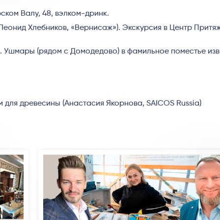
ском Валу, 48, вэлком-дринк.
Леонид Хлебников, «Вернисаж»). Экскурсия в Центр Притя
с. Ушмары (рядом с Домодедово) в фамильное поместье из
 для древесины (Анастасия Якорнова, SAICOS Russia)