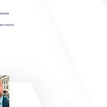
жения
вестного