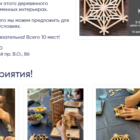
и этого деревянного
еменных интерьерах.
сего мы можем предложить для
словиях.
зательна! Всего 10 мест!
00
 пр. В.О., 86
риятия!