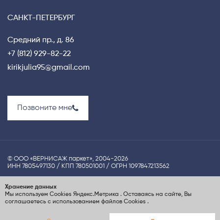
САНКТ-ПЕТЕРБУРГ
Средний пр., д. 86
+7 (812) 929-82-22
kirikjulia95@gmail.com
Позвоните мне
© ООО «ВЕРНИСАЖ паркет», 2004-2026
ИНН 7805497130 / КПП 780501001 / ОГРН 1097847213562
Политика конфиденциальности
Хранение данных
Мы используем Cookies
Яндекс.Метрика
. Оставаясь на сайте, Вы
UX-проектирование сайта Nina S.Dzhezher
соглашаетесь с использованием файлов Cookies
.
Создание сайта
ElenaGray.ru