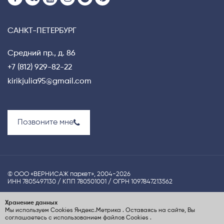
САНКТ-ПЕТЕРБУРГ
Средний пр., д. 86
+7 (812) 929-82-22
kirikjulia95@gmail.com
Позвоните мне
© ООО «ВЕРНИСАЖ паркет», 2004-2026
ИНН 7805497130 / КПП 780501001 / ОГРН 1097847213562
Политика конфиденциальности
Хранение данных
Мы используем Cookies
Яндекс.Метрика
. Оставаясь на сайте, Вы
UX-проектирование сайта Nina S.Dzhezher
соглашаетесь с использованием файлов Cookies
.