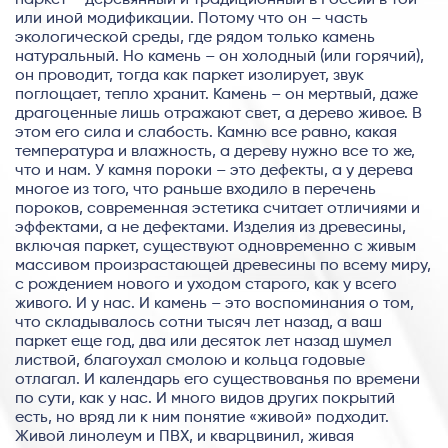
или иной модификации. Потому что он – часть
экологической среды, где рядом только камень
натуральный. Но камень – он холодный (или горячий),
он проводит, тогда как паркет изолирует, звук
поглощает, тепло хранит. Камень – он мертвый, даже
драгоценные лишь отражают свет, а дерево живое. В
этом его сила и слабость. Камню все равно, какая
температура и влажность, а дереву нужно все то же,
что и нам. У камня пороки – это дефекты, а у дерева
многое из того, что раньше входило в перечень
пороков, современная эстетика считает отличиями и
эффектами, а не дефектами. Изделия из древесины,
включая паркет, существуют одновременно с живым
массивом произрастающей древесины по всему миру,
с рождением нового и уходом старого, как у всего
живого. И у нас. И камень – это воспоминания о том,
что складывалось сотни тысяч лет назад, а ваш
паркет еще год, два или десяток лет назад шумел
листвой, благоухал смолою и кольца годовые
отлагал. И календарь его существованья по времени
по сути, как у нас. И много видов других покрытий
есть, но вряд ли к ним понятие «живой» подходит.
Живой линолеум и ПВХ, и кварцвинил, живая