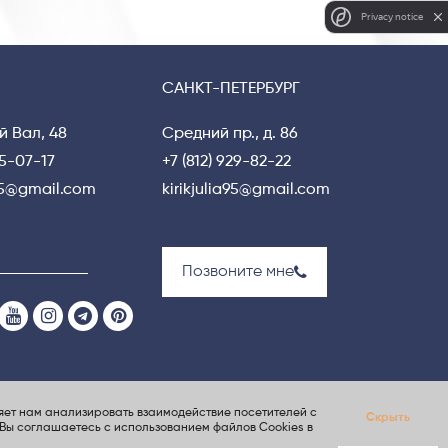
Privacy notice
САНКТ-ПЕТЕРБУРГ
й Вал, 48
Средний пр., д. 86
15-07-17
+7 (812) 929-82-22
a95@gmail.com
kirikjulia95@gmail.com
Позвоните мне
яет нам анализировать взаимодействие посетителей с
Скрыть
 Nina S.Dzhezher
Создание сайта
ElenaGray.ru
, Вы соглашаетесь с использованием файлов Cookies
в