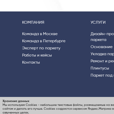
КОМПАНИЯ
УСЛУГИ
Команда в Москве
Дизайн-про
паркета
Команда в Петербурге
Основание
Эксперт по паркету
Укладка па
Работы и кейсы
Ремонт и р
Контакты
Плинтусы
Паркет под
Хранение данных
Мы используем Cookies
- небольшие текстовые файлы, размещаемые на ва
© ООО «ВЕРНИСАЖ паркет», 2004-2026
По
сайтом и делать его лучше. Cookies создаются сервисом
Яндекс.Метрика
в
ИНН 7805497130 / КПП 780501001 /
озвученных целях
.