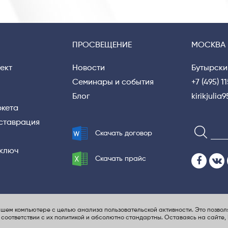
ПРОСВЕЩЕНИЕ
МОСКВА
ект
Новости
Бутырски
Семинары и события
+7 (495) 1
Блог
kirikjuli
ркета
еставрация
Скачать договор
 ключ
Скачать прайс
шем компьютере с целью анализа пользовательской активности. Это позвол
литика конфиденциальности
UX-проектирование сайта
 соответствии с их политикой и абсолютно стандартны
. Оставаясь на сайте