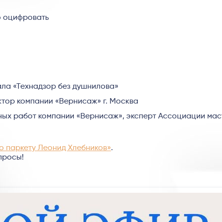
о оцифровать
ала «Технадзор без душнилова»
ектор компании «Вернисаж» г. Москва
тных работ компании «Вернисаж», эксперт Ассоциации ма
о паркету Леонид Хлебников»
.
просы!