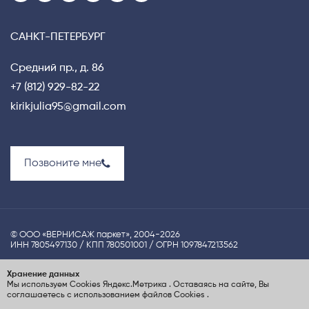
САНКТ-ПЕТЕРБУРГ
Средний пр., д. 86
+7 (812) 929-82-22
kirikjulia95@gmail.com
Позвоните мне
© ООО «ВЕРНИСАЖ паркет», 2004-2026
ИНН 7805497130 / КПП 780501001 / ОГРН 1097847213562
Политика конфиденциальности
Хранение данных
Мы используем Cookies
Яндекс.Метрика
. Оставаясь на сайте, Вы
UX-проектирование сайта Nina S.Dzhezher
соглашаетесь с использованием файлов Cookies
.
Создание сайта
ElenaGray.ru