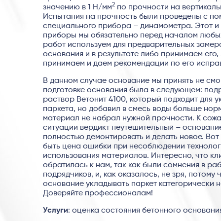
2
значению в 1 Н/мм
по прочности на вертикаль
Испытания на прочность были проведены с п
специального прибора – динамометра. Этот и 
приборы мы обязательно перед началом любы
работ используем для предварительных замер
основания и в результате либо принимаем его,
принимаем и даем рекомендации по его испра
В данном случае основание мы принять не смо
подготовке основания была в следующем: под
раствор Ветонит 4100, который подходит для 
паркета, но добавил в смесь воды больше норм
материал не набрал нужной прочности. К сожа
ситуации вердикт неутешительный – основани
полностью демонтировать и делать новое. Вот
быть цена ошибки при несоблюдении технолог
использования материалов. Интересно, что кл
обратилась к нам, так как были сомнения в ра
подрядчиков, и, как оказалось, не зря, потому 
основание укладывать паркет категорически н
Доверяйте профессионалам!
Услуги
: оценка состояния бетонного основани