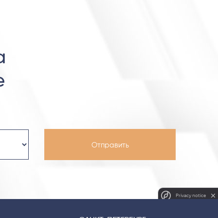
а
е
Privacy notice