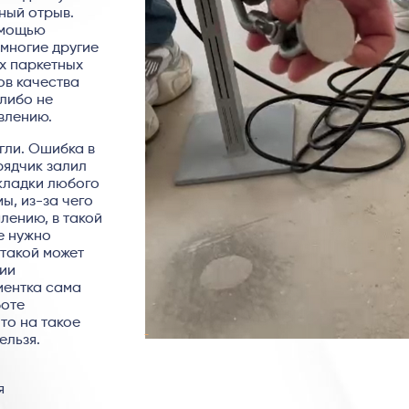
ный отрыв.
омощью
многие другие
х паркетных
ов качества
 либо не
влению.
гли. Ошибка в
рядчик залил
укладки любого
ы, из-за чего
лению, в такой
е нужно
 такой может
ии
иентка сама
боте
что на такое
ельзя.
я