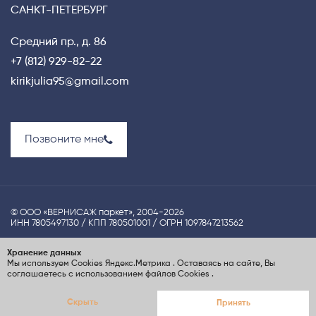
САНКТ-ПЕТЕРБУРГ
Средний пр., д. 86
+7 (812) 929-82-22
kirikjulia95@gmail.com
Позвоните мне
© ООО «ВЕРНИСАЖ паркет», 2004-2026
ИНН 7805497130 / КПП 780501001 / ОГРН 1097847213562
Политика конфиденциальности
Хранение данных
Мы используем Cookies
Яндекс.Метрика
. Оставаясь на сайте, Вы
UX-проектирование сайта Nina S.Dzhezher
соглашаетесь с использованием файлов Cookies
.
Создание сайта
ElenaGray.ru
Скрыть
Принять