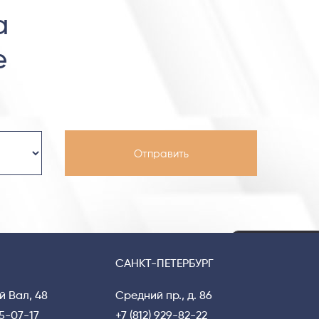
а
е
Privacy notice
САНКТ-ПЕТЕРБУРГ
й Вал, 48
Средний пр., д. 86
15-07-17
+7 (812) 929-82-22