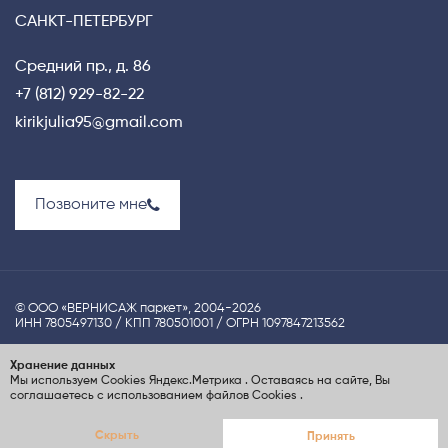
САНКТ-ПЕТЕРБУРГ
Средний пр., д. 86
+7 (812) 929-82-22
kirikjulia95@gmail.com
Позвоните мне
© ООО «ВЕРНИСАЖ паркет», 2004-2026
ИНН 7805497130 / КПП 780501001 / ОГРН 1097847213562
Политика конфиденциальности
Хранение данных
Мы используем Cookies
Яндекс.Метрика
. Оставаясь на сайте, Вы
UX-проектирование сайта Nina S.Dzhezher
соглашаетесь с использованием файлов Cookies
.
Создание сайта
ElenaGray.ru
Скрыть
Принять