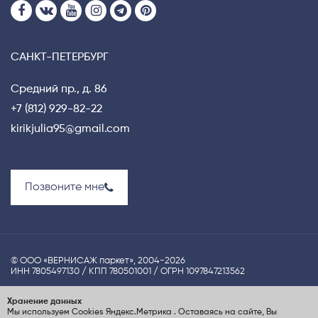
САНКТ-ПЕТЕРБУРГ
Средний пр., д. 86
+7 (812) 929-82-22
kirikjulia95@gmail.com
Позвоните мне
© ООО «ВЕРНИСАЖ паркет», 2004-2026
ИНН 7805497130 / КПП 780501001 / ОГРН 1097847213562
Политика конфиденциальности
Хранение данных
Мы используем Cookies
Яндекс.Метрика
. Оставаясь на сайте, Вы
UX-проектирование сайта Nina S.Dzhezher