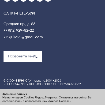
САНКТ-ПЕТЕРБУРГ
Средний пр., д. 86
+7 (812) 929-82-22
kirikjulia95@gmail.com
Позвоните мне
© ООО «ВЕРНИСАЖ паркет», 2004-2026
ИНН 7805497130 / КПП 780501001 / ОГРН 1097847213562
Политика конфиденциальности
Хранение данных
Мы используем Cookies
Яндекс.Метрика
. Оставаясь на сайте, Вы
UX-проектирование сайта Nina S.Dzhezher
соглашаетесь с использованием файлов Cookies
.