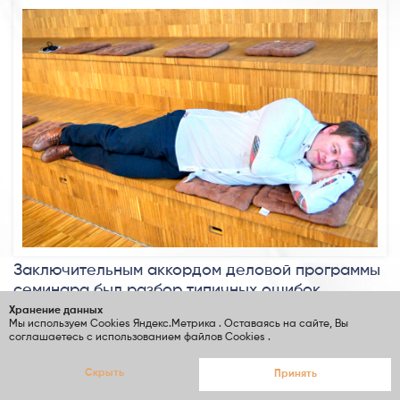
Заключительным аккордом деловой программы
семинара был разбор типичных ошибок
паркетчиков, приводящих к дефектам
Хранение данных
Мы используем Cookies
Яндекс.Метрика
. Оставаясь на сайте, Вы
поверхности финишных покрытий. Учет условий
соглашаетесь с использованием файлов Cookies
.
на объекте монтажа и их влияния на время
сушки слоев, перерывы во времени нанесения,
Скрыть
Принять
требующие промежуточной шлифовки,