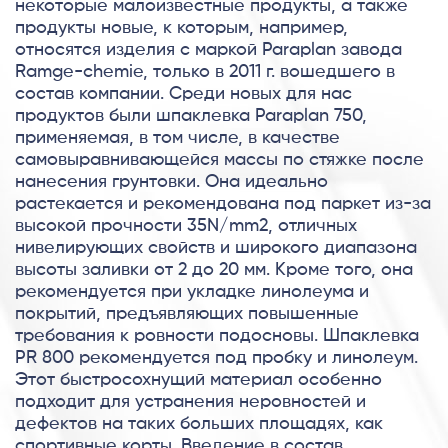
некоторые малоизвестные продукты, а также
продукты новые, к которым, например,
относятся изделия c маркой Paraplan завода
Ramge-chemie, только в 2011 г. вошедшего в
состав компании. Среди новых для нас
продуктов были шпаклевка Paraplan 750,
применяемая, в том числе, в качестве
самовыравнивающейся массы по стяжке после
нанесения грунтовки. Она идеально
растекается и рекомендована под паркет из-за
высокой прочности 35N/mm2, отличных
нивелирующих свойств и широкого диапазона
высоты заливки от 2 до 20 мм. Кроме того, она
рекомендуется при укладке линолеума и
покрытий, предъявляющих повышенные
требования к ровности подосновы. Шпаклевка
PR 800 рекомендуется под пробку и линолеум.
Этот быстросохнущий материал особенно
подходит для устранения неровностей и
дефектов на таких больших площадях, как
спортивные корты. Введение в состав