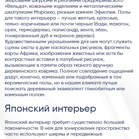
зебровыми шкурами и реалиями бредбериевского
«Вельда», кожаными изделиями и металлическими
шкатулками Марокко, резным камнем Эфиопии. Полы
для такого интерьера – лучше желтые, красные,
темно-коричневые или почти черные (бади, махагон,
орех, термодерево, палисандр, венге, эбен,
тонированный дуб и мореное дерево).
Художественными украшениями для них могут служить
сцены охоты в духе наскальных рисунков, фрагменты
карты Африки, изображения животных или хотя бы
контрастные вставки в палубный рисунок,
вызывающие в памяти образ тканого вручную
деревенского коврика. Полное совпадение ощущений
дадут, конечно, каменные или подобранные в тон
керамические полы, но в нашем климате лучше
поискать деревянный эквивалент глинобитным или
каменным полам.
Японский интерьер
Японский интерьер требует существенно большей
лаконичности. В нем для зонирования пространства
часто используют ширмы и передвижные