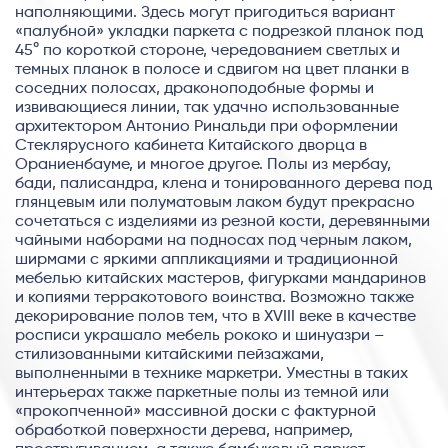
наполняющими. Здесь могут пригодиться вариант
«палубной» укладки паркета с подрезкой планок под
45° по короткой стороне, чередованием светлых и
темных планок в полосе и сдвигом на цвет планки в
соседних полосах, драконоподобные формы и
извивающиеся линии, так удачно использованные
архитектором Антонио Ринальди при оформлении
Стеклярусного кабинета Китайского дворца в
Ораниенбауме, и многое другое. Полы из мербау,
бади, палисандра, клена и тонированного дерева под
глянцевым или полуматовым лаком будут прекрасно
сочетаться с изделиями из резной кости, деревянными
чайными наборами на подносах под черным лаком,
ширмами с яркими аппликациями и традиционной
мебелью китайских мастеров, фигурками мандаринов
и копиями терракотового воинства. Возможно также
декорирование полов тем, что в XVIII веке в качестве
росписи украшало мебель рококо и шинуазри –
стилизованными китайскими пейзажами,
выполненными в технике маркетри. Уместны в таких
интерьерах также паркетные полы из темной или
«прокопченной» массивной доски с фактурной
обработкой поверхности дерева, например,