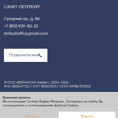
САНКТ-ПЕТЕРБУРГ
Средний пр., д. 86
+7 (812) 929-82-22
kirikjulia95@gmail.com
Позвоните мне
© ООО «ВЕРНИСАЖ паркет», 2004-2026
ИНН 7805497130 / КПП 780501001 / ОГРН 1097847213562
Политика конфиденциальности
Хранение данных
Мы используем Cookies
Яндекс.Метрика
. Оставаясь на сайте, Вы
UX-проектирование сайта Nina S.Dzhezher
соглашаетесь с использованием файлов Cookies
.
Создание сайта
ElenaGray.ru
Скрыть
Принять