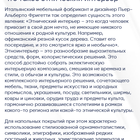
Итальянский мебельный фабрикант и дизайнер Пьер-
Альберто Фригетти так определил сущность этого
явления: «Этнический интерьер – это когда человек
привозит в свой дом нечто, не имеющее никакого
отношения к родной культуре. Например,
африканский резной кусок дерева. Ставит его
посередине, и это смотрится ярко и необычно».
Этноинтерьер – это разнообразие выразительных
средств, форм, колористических решений. Это
способ достойно собрать эклектическую
интерьерную композицию, смешивая не времена и
стили, а обычаи и культуры. Это возможность
комплексного интерьерного решения, сочетающего
мебель, ткани, предметы искусства и народных
промыслов, украшения, посуду, светильники, ширмы,
ковры и циновки, орудия труда и предметы культа,
гармонично развивавшиеся столетиями в рамках
какого-то региона или какой-то этнической культуры.
Для напольных покрытий при этом характерно
использование стилизованной орнаменталистики,
символики, эпиграфики, изображений редких
растений и животных, заимствование элементов и