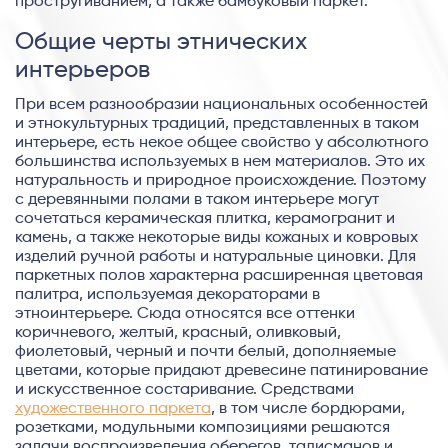
простругиванием, а также бамбуковый паркет.
Общие черты этнических
интерьеров
При всем разнообразии национальных особенностей
и этнокультурных традиций, представленных в таком
интерьере, есть некое общее свойство у абсолютного
большинства используемых в нем материалов. Это их
натуральность и природное происхождение. Поэтому
с деревянными полами в таком интерьере могут
сочетаться керамическая плитка, керамогранит и
камень, а также некоторые виды кожаных и ковровых
изделий ручной работы и натуральные циновки. Для
паркетных полов характерна расширенная цветовая
палитра, используемая декораторами в
этноинтерьере. Сюда относятся все оттенки
коричневого, желтый, красный, оливковый,
фиолетовый, черный и почти белый, дополняемые
цветами, которые придают древесине патинирование
и искусственное состаривание. Средствами
художественного паркета
, в том числе бордюрами,
розетками, модульными композициями решаются
задачи воспроизведения оберегов, талисманов и