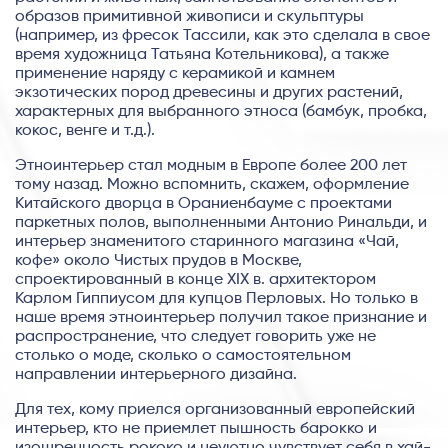
образов примитивной живописи и скульптуры
(например, из фресок Тассили, как это сделала в свое
время художница Татьяна Котельникова), а также
применение наряду с керамикой и камнем
экзотических пород древесины и других растений,
характерных для выбранного этноса (бамбук, пробка,
кокос, венге и т.д.).
Этноинтерьер стал модным в Европе более 200 лет
тому назад. Можно вспомнить, скажем, оформление
Китайского дворца в Ораниенбауме с проектами
паркетных полов, выполненными Антонио Ринальди, и
интерьер знаменитого старинного магазина «Чай,
кофе» около Чистых прудов в Москве,
спроектированный в конце XIX в. архитектором
Карлом Гиппиусом для купцов Перловых. Но только в
наше время этноинтерьер получил такое признание и
распространение, что следует говорить уже не
столько о моде, сколько о самостоятельном
направлении интерьерного дизайна.
Для тех, кому приелся организованный европейский
интерьер, кто не приемлет пышность барокко и
изощренность рококо и неуютно чувствует себя в хай-