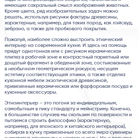
имеющих сакральный смысл изображений животных.
Кроме цвета, ряд изобразительных задач можно
решать, используя рисунки фактуры древесины,
характерные, например, для таких пород, как лэйсвуд,
зебрано, а также для пробкового покрытия.
Пожалуй, наиболее сложно выстроить этнический
интерьер на современной кухне. И здесь на помощь
придут однотонная или с рисунком керамическая
плитка в рабочей зоне и контрастный паркетный или
дощатый фрагмент в обеденной зоне, состыкованные
в необычном геометрическом ракурсе, несущем
эстетику соответствующей этники, а также отделка
кухонной мебели экзотической древесиной,
привезенные керамическая или фарфоровая посуда и
кухонные аксессуары.
Этноинтерьер – это погоня за индивидуальным,
самобытным в пику стандарту и мейнстриму. Конечно,
в большинстве случаев мы скользим по поверхности и
пытаемся строить философию (характерную,
например, для японского и китайского интерьеров),
собирая в кучку привезенные со всего мира сувениры