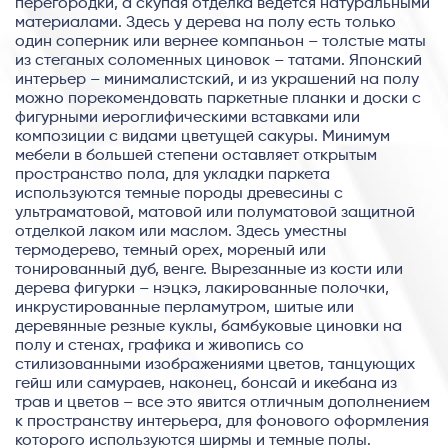
перегородки, а скупая отделка ведется натуральными
материалами. Здесь у дерева на полу есть только
один соперник или вернее компаньон – толстые маты
из стеганых соломенных циновок – татами. Японский
интерьер – минималистский, и из украшений на полу
можно порекомендовать паркетные планки и доски с
фигурными иероглифическими вставками или
композиции с видами цветущей сакуры. Минимум
мебели в большей степени оставляет открытым
пространство пола, для укладки паркета
используются темные породы древесины с
ультраматовой, матовой или полуматовой защитной
отделкой лаком или маслом. Здесь уместны
термодерево, темный орех, мореный или
тонированный дуб, венге. Вырезанные из кости или
дерева фигурки – нэцкэ, лакированные полочки,
инкрустированные перламутром, шитые или
деревянные резные куклы, бамбуковые циновки на
полу и стенах, графика и живопись со
стилизованными изображениями цветов, танцующих
гейш или самураев, наконец, бонсай и икебана из
трав и цветов – все это явится отличным дополнением
к пространству интерьера, для фонового оформления
которого используются ширмы и темные полы.