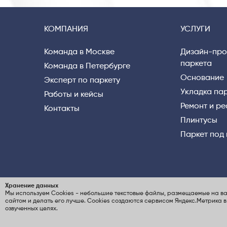
КОМПАНИЯ
УСЛУГИ
Команда в Москве
Дизайн-про
паркета
Команда в Петербурге
Основание
Эксперт по паркету
Укладка па
Работы и кейсы
Ремонт и р
Контакты
Плинтусы
Паркет под
Хранение данных
Мы используем Cookies
- небольшие текстовые файлы, размещаемые на ва
© ООО «ВЕРНИСАЖ паркет», 2004-2026
По
сайтом и делать его лучше. Cookies создаются сервисом
Яндекс.Метрика
в
ИНН 7805497130 / КПП 780501001 /
озвученных целях
.
ОГРН 1097847213562