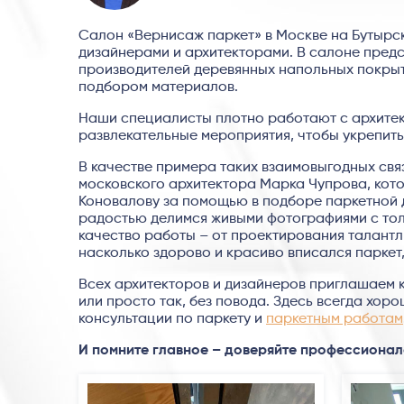
Салон «Вернисаж паркет» в Москве на Бутырск
дизайнерами и архитекторами. В салоне пред
производителей деревянных напольных покрыти
подбором материалов.
Наши специалисты плотно работают с архитек
развлекательные мероприятия, чтобы укрепить
В качестве примера таких взаимовыгодных свя
московского архитектора Марка Чупрова, кот
Коновалову за помощью в подборе паркетной д
радостью делимся живыми фотографиями с тол
качество работы – от проектирования талантли
насколько здорово и красиво вписался паркет
Всех архитекторов и дизайнеров приглашаем к
или просто так, без повода. Здесь всегда хор
консультации по паркету и
паркетным работам
И помните главное – доверяйте профессионал