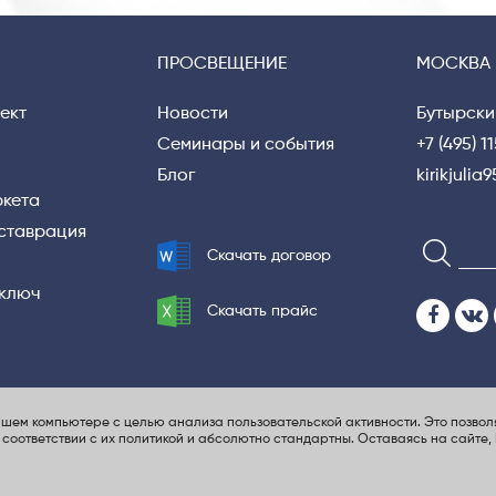
ПРОСВЕЩЕНИЕ
МОСКВА
ект
Новости
Бутырски
Семинары и события
+7 (495) 1
Блог
kirikjuli
ркета
еставрация
Скачать договор
 ключ
Скачать прайс
шем компьютере с целью анализа пользовательской активности. Это позвол
литика конфиденциальности
UX-проектирование сайта
 соответствии с их политикой и абсолютно стандартны
. Оставаясь на сайте