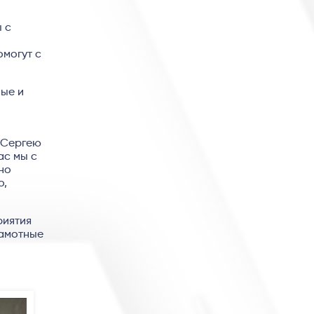
 с
омогут с
ые и
 Сергею
ас мы с
но
о,
риятия
рамотные