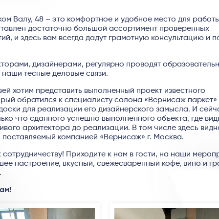
ом Валу, 48 – это комфортное и удобное место для работы
ставлен достаточно большой ассортимент проверенных
й, и здесь вам всегда дадут грамотную консультацию и п
торами, дизайнерами, регулярно проводят образовательн
 наши тесные деловые связи.
зей хотим представить выполненный проект известного
орый обратился к специалисту салона «Вернисаж паркет»
оски для реализации его дизайнерского замысла. И сейч
ько что сданного успешно выполненного объекта, где вид
вого архитектора до реализации. В том числе здесь видн
, поставляемый компанией «Вернисаж» г. Москва.
 сотрудничеству! Приходите к нам в гости, на наши мероп
ошее настроение, вкусный, свежесваренный кофе, вино и г
.
ам!