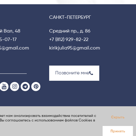
САНКТ-ПЕТЕРБУРГ
й Вал, 48
Средний пр., д. 86
15-07-17
+7 (812) 929-82-22
a95@gmail.com
kirikjulia95@gmail.com
Позвоните мне
яет нам анализировать взаимодействие посетителей с
Скрыть
 Nina S.Dzhezher
Создание сайта
ElenaGray.ru
, Вы соглашаетесь с использованием файлов Cookies
в
Принять