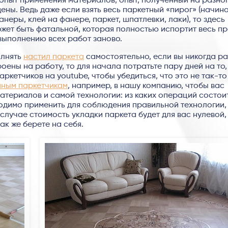
опыт применения материалов, опыт, полученный на разно
ны. Ведь даже если взять весь паркетный «пирог» (начина
анеры, клей на фанере, паркет, шпатлевки, лаки), то здесь
ожет быть фатальной, которая полностью испортит весь пр
выполнению всех работ заново.
олнять
настил паркета
самостоятельно, если вы никогда р
оены на работу, то для начала потратьте пару дней на то,
етчиков на youtube, чтобы убедиться, что это не так-то
ным паркетчикам
, например, в нашу компанию, чтобы вас
териалов и самой технологии: из каких операций состои
одимо применить для соблюдения правильной технологии,
 случае стоимость укладки паркета будет для вас нулевой,
ак же берете на себя.