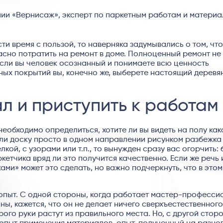
ии «Вернисаж», эксперт по паркетным работам и матери
и время с пользой, то наверняка задумывались о том, что
асно потратить на ремонт в доме. Полноценный ремонт не
если вы человек осознанный и понимаете всю ценность
ных покрытий вы, конечно же, выберете настоящий деревя
л и приступить к работам
 необходимо определиться, хотите ли вы видеть на полу ка
ли доску просто в одном направлении рисунком разбежка
кой, с узорами или т.п., то вынужден сразу вас огорчить: 
тчика вряд ли это получится качественно. Если же речь 
ами» может это сделать, но важно подчеркнуть, что в этом
опыт. С одной стороны, когда работает мастер-професси
ы, кажется, что он не делает ничего сверхъестественного
рого руки растут из правильного места. Но, с другой стор