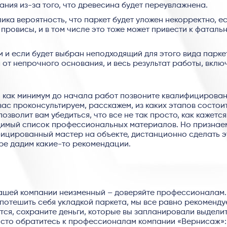
ния из-за того, что древесина будет переувлажнена.
ика вероятность, что паркет будет уложен некорректно, ес
 провисы, и в том числе это тоже может привести к фаталь
 и если будет выбран неподходящий для этого вида парке
я от непрочного основания, и весь результат работы, вклю
: как минимум до начала работ позвоните квалифицирова
ас проконсультируем, расскажем, из каких этапов состои
зволит вам убедиться, что все не так просто, как кажется
димый список профессиональных материалов. Но признаем
фицированный мастер на объекте, дистанционно сделать э
ре дадим какие-то рекомендации.
 нашей компании неизменный – доверяйте профессионалам.
потешить себя укладкой паркета, мы все равно рекоменду
ится, сохраните деньги, которые вы запланировали выдели
росто обратитесь к профессионалам компании «Вернисаж»: