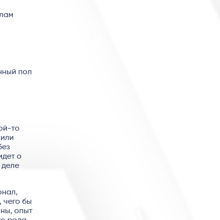
алам
нный пол
кой-то
 или
без
идет о
 деле
онал,
, чего бы
оны, опыт