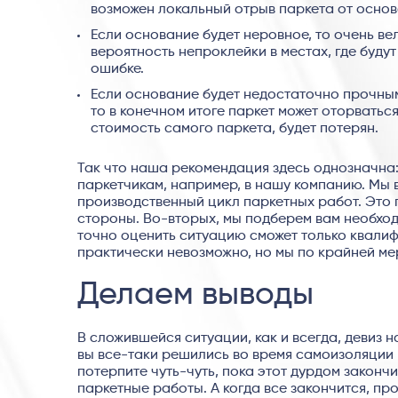
возможен локальный отрыв паркета от основа
Если основание будет неровное, то очень вел
вероятность непроклейки в местах, где будут
ошибке.
Если основание будет недостаточно прочным
то в конечном итоге паркет может оторватьс
стоимость самого паркета, будет потерян.
Так что наша рекомендация здесь однозначна
паркетчикам, например, в нашу компанию. Мы в
производственный цикл паркетных работ. Это по
стороны. Во-вторых, мы подберем вам необхо
точно оценить ситуацию сможет только квали
практически невозможно, но мы по крайней ме
Делаем выводы
В сложившейся ситуации, как и всегда, девиз
вы все-таки решились во время самоизоляции 
потерпите чуть-чуть, пока этот дурдом законч
паркетные работы. А когда все закончится, п