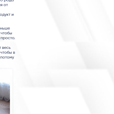
го рода
я от
одукт и
аньше
 чтобы
 просто.
т весь
 чтобы в
 потому