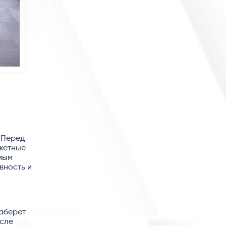
 Перед
ркетные
мым
вность и
заберет
исле