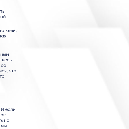
ть
ной
та клей,
чая
нным
т весь
 со
ся, что
то
 И если
ем:
ть на
 мы