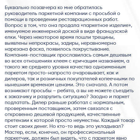
Буквально позавчера ко мне обратилась
руководитель паркетной компании с просьбой о
помощи в проведении реставрационных работ.
Вопрос в том, что она продала «паркетное изделие»,
именуемое инженерной доской в виде французской
елки. Через некоторое время пошли трещины,
выявлены непрокрасы, задиры, неравномерно
нарезана фаска, появилось похрустывание.
Компания-поставщик прославилась самым дешевым
во всех отношениях клеем с кричащим названием, а
такого же среднего уровня качества одноименным
паркетом просто-напросто очаровывает, как и
дилеров, так и розничных покупателей копеечными по
нынешним временам ценами. Это сначала. А потом
возникают просьбы – ребята, а вы не можете съездить
к заказчику и разрулить ситуацию? Заодно и паркет
подлатать. Дилер раньше работал с нормальным,
проверенным поставщиком, затем связался с
откровенно дешевой продукцией, качественные
претензии к которой просто неуместны. Каждый товар
стоит своих денег. Но кто-то ведь это укладывал?
Мастер, если, конечно, он профессиональный
паркетчик, должен был видеть, что с паркетом явно