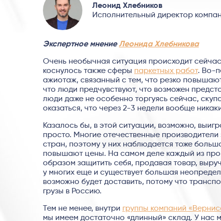
Леонид Хлебников
Исполнительный директор компан
Экспертное мнение
Леонида Хлебникова
Очень необычная ситуация происходит сейчас н
коснулось также сферы
паркетных работ
. Во-
ажиотаж, связанный с тем, что резко повышаю
что люди предчувствуют, что возможен предст
люди даже не особенно торгуясь сейчас, скупа
оказаться, что через 2-3 недели вообще никак
Казалось бы, в этой ситуации, возможно, выиг
просто. Многие отечественные производители 
стран, поэтому у них наблюдается тоже большо
повышают цены. На самом деле каждый из про
образом защитить себя, продавая товар, выручи
у многих еще и существует большая неопредел
возможно будет доставить, потому что трансп
грузы в Россию.
Тем не менее, внутри
группы компаний «Верни
мы имеем достаточно «длинный» склад. У нас 