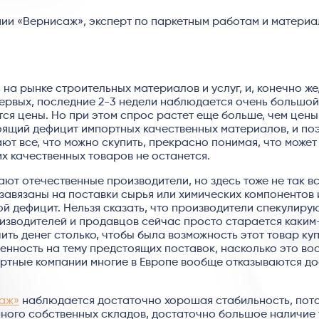
ии «Вернисаж», эксперт по паркетным работам и матери
а рынке строительных материалов и услуг, и, конечно же,
первых, последние 2-3 недели наблюдается очень большой
тся цены. Но при этом спрос растет еще больше, чем цены
оящий дефицит импортных качественных материалов, и по
ют все, что можно скупить, прекрасно понимая, что может
их качественных товаров не останется.
рают отечественные производители, но здесь тоже не так в
завязаны на поставки сырья или химических компонентов 
й дефицит. Нельзя сказать, что производители спекулирую
изводителей и продавцов сейчас просто старается каким
ть денег столько, чтобы была возможность этот товар куп
енность на тему предстоящих поставок, насколько это в
ортные компании многие в Европе вообще отказываются до
саж»
наблюдается достаточно хорошая стабильность, пото
много собственных складов, достаточно большое наличие