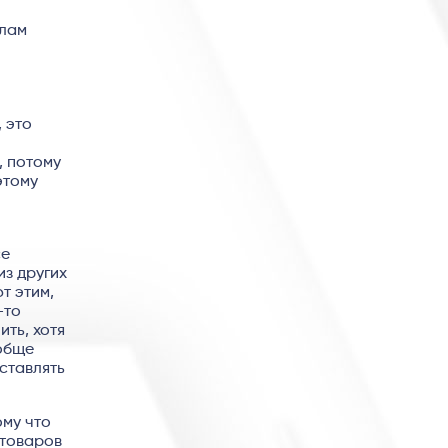
алам
 это
, потому
этому
се
из других
т этим,
-то
ить, хотя
ообще
ставлять
му что
 товаров