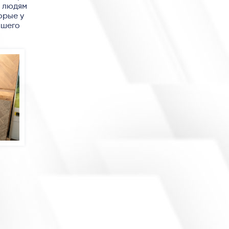
ь людям
орые у
ашего