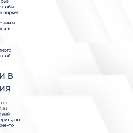
орый
 чтобы
в паркет.
рвым и
лнять
много
 этой
и в
ия
тка,
дин
овый
ерить, на
кие-то