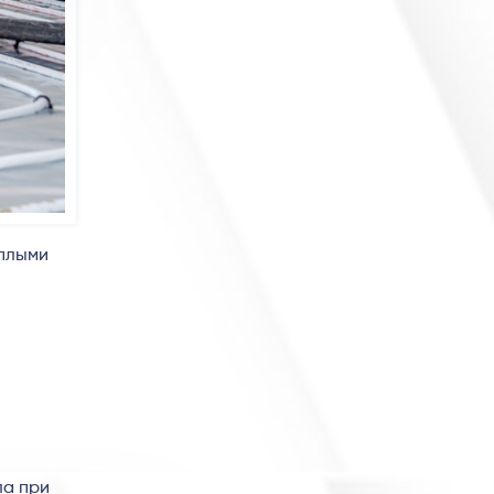
еплыми
ла при