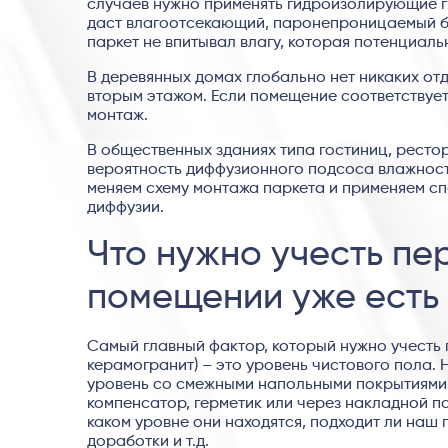
случаев нужно применять гидроизолирующие гру
даст влагоотсекающий, паронепроницаемый бар
паркет не впитывал влагу, которая потенциаль
В деревянных домах глобально нет никаких о
вторым этажом. Если помещение соответствует
монтаж.
В общественных зданиях типа гостиниц, ресто
вероятность диффузионного подсоса влажности
меняем схему монтажа паркета и применяем сп
диффузии.
Что нужно учесть пе
помещении уже есть
Самый главный фактор, который нужно учесть 
керамогранит) – это уровень чистового пола. 
уровень со смежными напольными покрытиями.
компенсатор, герметик или через накладной п
каком уровне они находятся, подходит ли наш 
доработки и т.д.