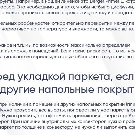
нты. Например, в нашей линейке это Berger Primer E, кот
ьер. Это необходимо для того, чтобы не было диффузии,
но может проникать сквозь перекрытие, стяжку и попадать 
тдельных особенностей относительно перекрытий между пе
 нормативам по температуре и влажности, то можно выпо
ранов и т.п. мы по возможности максимально определяем
 из смежных помещений. Если такие риски есть, то мы не
ециальные материалы, которые обеспечат отсутствие вот
ред укладкой паркета, есл
 другие напольные покрыт
при наличии в помещении других напольных покрытий (пли
Нужно проверить все высоты, попадает ли у нас паркет в о
 Нужно решить, как оформлять примыкания – через пробк
орог. При наличии внутрипольных конвекторов нужно пров
паркет по толщине к конвектору, не нужно ли выполнить ка