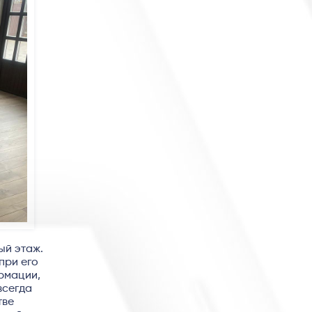
ый этаж.
при его
рмации,
всегда
тве