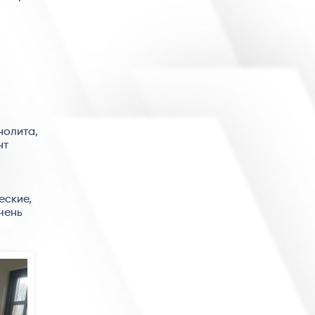
нолита,
нт
еские,
чень