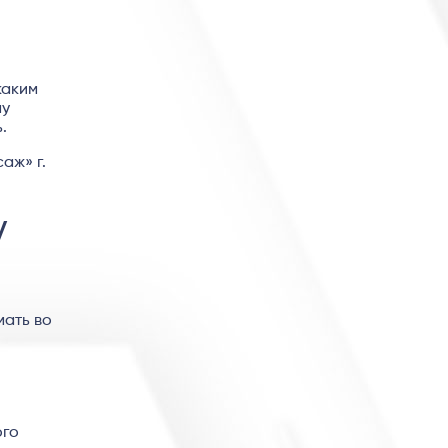
каким
му
.
аж» г.
у
мать во
ого