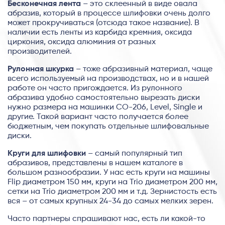
Бесконечная лента
– это склеенный в виде овала
абразив, который в процессе шлифовки очень долго
может прокручиваться (отсюда такое название). В
наличии есть ленты из карбида кремния, оксида
циркония, оксида алюминия от разных
производителей.
Рулонная шкурка
– тоже абразивный материал, чаще
всего используемый на производствах, но и в нашей
работе он часто пригождается. Из рулонного
абразива удобно самостоятельно вырезать диски
нужно размера на машинки СО-206, Level, Single и
другие. Такой вариант часто получается более
бюджетным, чем покупать отдельные шлифовальные
диски.
Круги для шлифовки
– самый популярный тип
абразивов, представлены в нашем каталоге в
большом разнообразии. У нас есть круги на машины
Flip диаметром 150 мм, круги на Trio диаметром 200 мм,
сетки на Trio диаметром 200 мм и т.д. Зернистость есть
вся – от самых крупных 24-34 до самых мелких зерен.
Часто партнеры спрашивают нас, есть ли какой-то