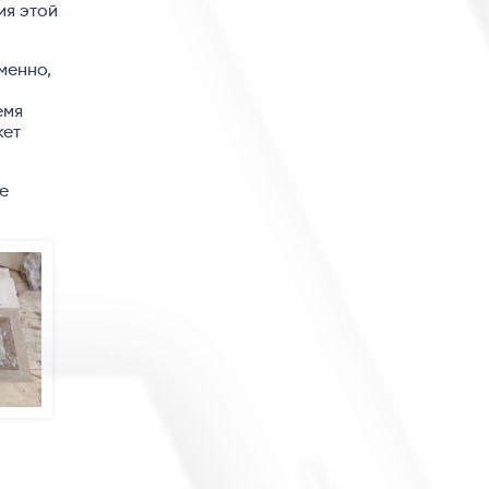
ия этой
менно,
емя
кет
ые