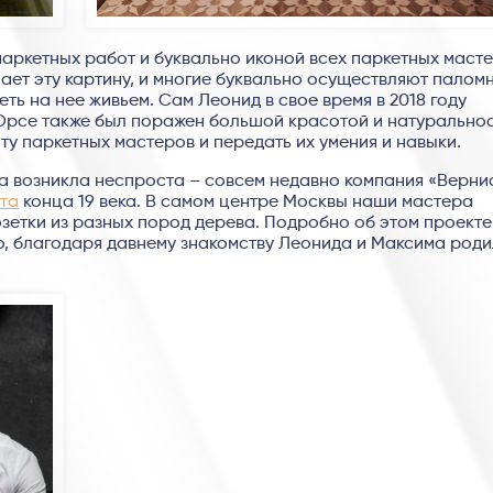
паркетных работ и буквально иконой всех паркетных маст
ает эту картину, и многие буквально осуществляют палом
еть на нее живьем. Сам Леонид в свое время в 2018 году
я Орсе также был поражен большой красотой и натурально
оту паркетных мастеров и передать их умения и навыки.
на возникла неспроста – совсем недавно компания «Верн
та
конца 19 века. В самом центре Москвы наши мастера
зетки из разных пород дерева. Подробно об этом проекте
но, благодаря давнему знакомству Леонида и Максима род