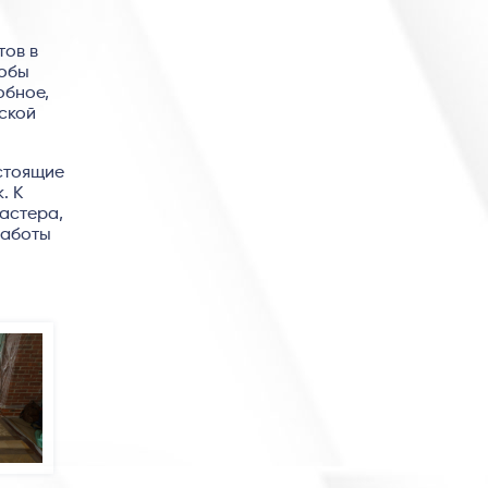
тов в
тобы
обное,
еской
астоящие
. К
мастера,
работы