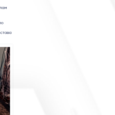
алам
по
юстава