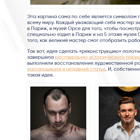
Эта картина сама по себе является символом 
всему миру. Каждый уважающий себя мастер зн
в Париж, в музей Орсе для того, чтобы посмотр
специально ездил в Париж и на 5 этаже музе
того, как великий мастер смог отобразить раб
Так вот, идея сделать «реконструкцию» полот
завершила
реставрацию исторического парке
выполнили восстановление художественной ро
рассказывали в недавней статье
. И, собствен
такая идея.